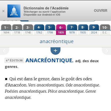
Aller au contenu
Dictionnaire de l’Académie
OUVRIR
×
Télécharger ou ouvrir l’application
Disponible sur Android et iOS
1
2
3
4
5
6
7
8
9
10
e
e
e
e
e
re
e
e
e
e
1694
1718
1740
1762
1798
1835
1878
1935
2024
E.C.
anacréontique
ANACRÉONTIQUE.
e
adj. des deux
6
ÉDITION
genres.
■
Qui est dans le genre, dans le goût des odes
d’Anacréon.
Vers anacréontiques. Ode anacréontique.
Poésies anacréontiques. Pièce anacréontique. Genre
anacréontique.