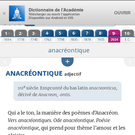
Aller au contenu
Dictionnaire de l’Académie
OUVRIR
×
Télécharger ou ouvrir l’application
Disponible sur Android et iOS
1
2
3
4
5
6
7
8
9
10
e
e
e
e
e
re
e
e
e
e
1694
1718
1740
1762
1798
1835
1878
1935
2024
E.C.
anacréontique
ANACRÉONTIQUE
adjectif
xvi
e
Étymologie
siècle. Emprunté du
bas latin
anacreonticus,
:
dérivé de
Anacreon, ‑ontis.
Qui a le ton, la manière des poèmes d’Anacréon.
Vers anacréontiques.
Ode anacréontique.
Poésie
anacréontique,
qui prend pour thème l’amour et les