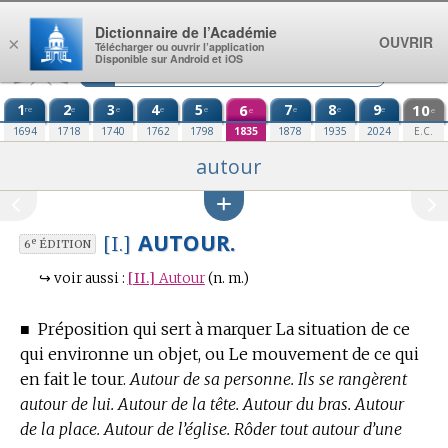
Aller au contenu
Dictionnaire de l’Académie
OUVRIR
×
Télécharger ou ouvrir l’application
Disponible sur Android et iOS
1
2
3
4
5
6
7
8
9
10
re
e
e
e
e
e
e
e
e
e
1694
1718
1740
1762
1798
1835
1878
1935
2024
E.C.
autour
AUTOUR.
[I.]
e
6
ÉDITION
↪
voir aussi :
[II.]
Autour
(n. m.)
■
Préposition qui sert à marquer La situation de ce
qui environne un objet, ou Le mouvement de ce qui
en fait le tour.
Autour de sa personne. Ils se rangèrent
autour de lui. Autour de la tête. Autour du bras. Autour
de la place. Autour de l’église. Rôder tout autour d’une