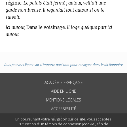
régime.
Le palais était fermé ; autour, veillait une
garde nombreuse. Il regardait tout autour si on le
suivait.
Ici autour,
Dans le voisinage.
Il loge quelque part ici
autour.
Vous pouvez cliquer sur n’importe quel mot pour naviguer dans le dictionnaire.
ACADÉMIE FRANÇAISE
AIDE EN LIGNE
MENTIONS LÉGALES
ACCESSIBILITÉ
CONTACTS
En poursuivant votre navigation sur ce site, vous acceptez
l’utilisation d’un témoin de connexion (cookie), afin de