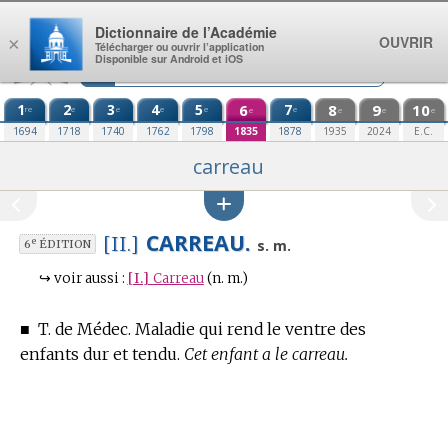
Aller au contenu
Dictionnaire de l’Académie
OUVRIR
×
Télécharger ou ouvrir l’application
Disponible sur Android et iOS
1
2
3
4
5
6
7
8
9
10
re
e
e
e
e
e
e
e
e
e
1694
1718
1740
1762
1798
1835
1878
1935
2024
E.C.
carreau
CARREAU.
[II.]
e
s. m.
6
ÉDITION
↪
voir aussi :
[I.]
Carreau
(n. m.)
■
T. de Médec.
Maladie qui rend le ventre des
enfants dur et tendu.
Cet enfant a le carreau.