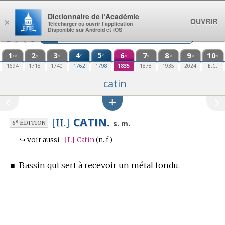
Aller au contenu
Dictionnaire de l’Académie
OUVRIR
×
Télécharger ou ouvrir l’application
Disponible sur Android et iOS
1
2
3
4
5
6
7
8
9
10
e
e
re
e
e
e
e
e
e
e
1694
1718
1740
1762
1798
1835
1878
1935
2024
E.C.
catin
CATIN.
[II.]
e
s. m.
6
ÉDITION
↪
voir aussi :
[I.]
Catin
(n. f.)
■
Bassin qui sert à recevoir un métal fondu.