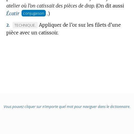
atelier où l’on catissait des pièces de drap.
DOMAINE
(On dit aussi
:
Écatir
conjugaison
.
)
Appliquer de l’or sur les filets d’une
MARQUE
TECHNIQUE.
2.
pièce avec un catissoir.
DE
DOMAINE
:
Vous pouvez cliquer sur n’importe quel mot pour naviguer dans le dictionnaire.