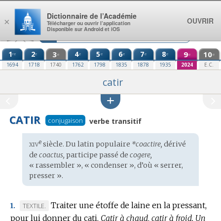
Aller au contenu
Dictionnaire de l’Académie
OUVRIR
×
Télécharger ou ouvrir l’application
Disponible sur Android et iOS
1
2
3
4
5
6
7
8
9
10
re
e
e
e
e
e
e
e
e
e
1694
1718
1740
1762
1798
1835
1878
1935
2024
E.C.
catir
CATIR
conjugaison
verbe transitif
xiv
e
Étymologie
siècle. Du
latin populaire
*coactire,
dérivé
:
de
coactus,
participe passé de
cogere,
« rassembler », « condenser », d’où « serrer,
presser ».
Traiter une étoffe de laine en la pressant,
MARQUE
TEXTILE.
1.
pour lui donner du cati.
DE
Catir à chaud, catir à froid.
Un