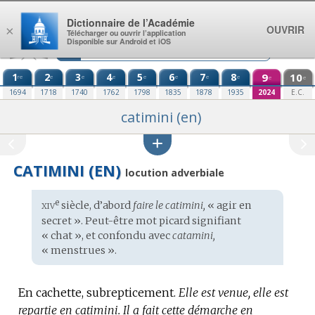
Aller au contenu
Dictionnaire de l’Académie
OUVRIR
×
Télécharger ou ouvrir l’application
Disponible sur Android et iOS
1
2
3
4
5
6
7
8
9
10
re
e
e
e
e
e
e
e
e
e
1694
1718
1740
1762
1798
1835
1878
1935
2024
E.C.
catimini (en)
CATIMINI (EN)
locution adverbiale
xiv
e
Étymologie
siècle, d’abord
faire le catimini,
« agir en
:
secret ». Peut-être mot
picard
signifiant
« chat », et confondu avec
catamini,
« menstrues ».
En cachette, subrepticement.
Elle est venue, elle est
repartie en catimini.
Il a fait cette démarche en