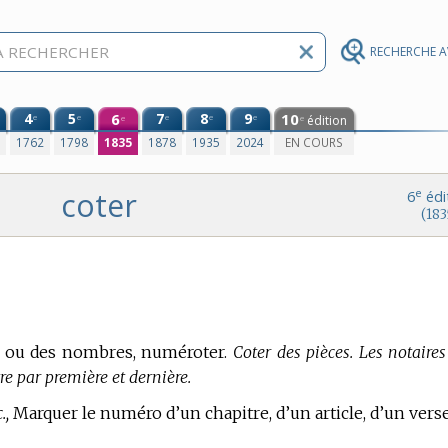
RECHERCHE 
4
5
6
7
8
9
10
e
e
e
e
e
édition
e
e
0
1762
1798
1835
1878
1935
2024
EN COURS
coter
e
6
édi
(183
es ou des nombres, numéroter.
Coter des pièces. Les notaires
re par première et dernière.
.,
Marquer le numéro d’un chapitre, d’un article, d’un verse