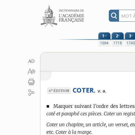
Aller au contenu
1
2
3
re
e
e
1694
1718
174
COTER.
e
v. a.
6
ÉDITION
■
Marquer suivant l’ordre des lettr
coté et paraphé ces pièces. Coter un regist
Coter un chapitre, un article, un verset, etc
etc.
Coter à la marge.