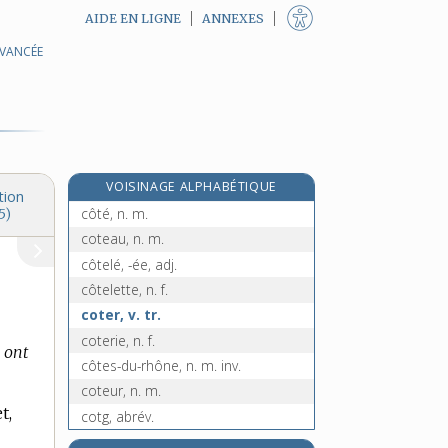
AIDE EN LIGNE
ANNEXES
AVANCÉE
costumier, -ière, n.
cotangente, n. f.
cotation, n. f.
cote, n. f.
côte, n. f.
VOISINAGE ALPHABÉTIQUE
coté, -ée, adj.
tion
côté, n. m.
5)
coteau, n. m.
côtelé, -ée, adj.
côtelette, n. f.
coter, v. tr.
coterie, n. f.
 ont
côtes-du-rhône, n. m. inv.
coteur, n. m.
t,
cotg, abrév.
cothurne, n. m.