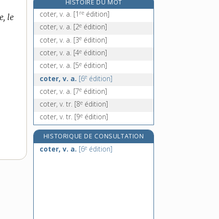
HISTOIRE DU MOT
cotice, n. f.
re
coter, v. a.
[1
édition]
, le
cotidal, -ale, adj.
e
coter, v. a.
[2
édition]
côtier, -ière, adj.
e
coter, v. a.
[3
édition]
côtière, n. f.
e
coter, v. a.
[4
édition]
e
coter, v. a.
[5
édition]
e
coter, v. a.
[6
édition]
e
coter, v. a.
[7
édition]
e
coter, v. tr.
[8
édition]
e
coter, v. tr.
[9
édition]
HISTORIQUE DE CONSULTATION
e
coter, v. a.
[6
édition]