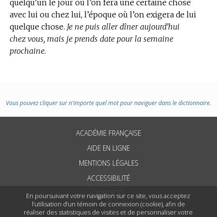
quelqu’un le jour où l’on fera une certaine chose
avec lui ou chez lui, l’époque où l’on exigera de lui
quelque chose.
Je ne puis aller dîner aujourd’hui
chez vous, mais je prends date pour la semaine
prochaine.
Vous pouvez cliquer sur n’importe quel mot pour naviguer dans le dictionnaire.
ACADÉMIE FRANÇAISE
AIDE EN LIGNE
MENTIONS LÉGALES
ACCESSIBILITÉ
CONTACTS
En poursuivant votre navigation sur ce site, vous acceptez
l’utilisation d’un témoin de connexion (cookie), afin de
réaliser des statistiques de visites et de personnaliser votre