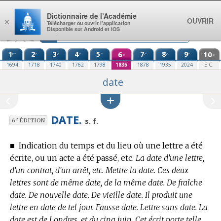
Aller au contenu
Dictionnaire de l’Académie
OUVRIR
×
Télécharger ou ouvrir l’application
Disponible sur Android et iOS
1
2
3
4
5
6
7
8
9
10
re
e
e
e
e
e
e
e
e
e
1694
1718
1740
1762
1798
1835
1878
1935
2024
E.C.
date
DATE.
e
s. f.
6
ÉDITION
■
Indication du temps et du lieu où une lettre a été
écrite, ou un acte a été passé, etc.
La date d’une lettre,
d’un contrat, d’un arrêt, etc. Mettre la date. Ces deux
lettres sont de même date, de la même date. De fraîche
date. De nouvelle date. De vieille date. Il produit une
lettre en date de tel jour. Fausse date. Lettre sans date. La
date est de Londres, et du cinq juin. Cet écrit porte telle