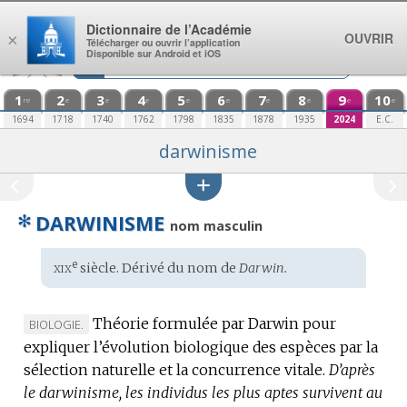
Aller au contenu
Dictionnaire de l’Académie
OUVRIR
×
Télécharger ou ouvrir l’application
Disponible sur Android et iOS
1
2
3
4
5
6
7
8
9
10
re
e
e
e
e
e
e
e
e
e
1694
1718
1740
1762
1798
1835
1878
1935
2024
E.C.
darwinisme
✻
DARWINISME
nom masculin
xix
e
Étymologie
siècle. Dérivé du
nom
de
Darwin.
:
Théorie formulée par Darwin pour
MARQUE
BIOLOGIE.
expliquer l’évolution biologique des espèces par la
DE
sélection naturelle et la concurrence vitale.
DOMAINE
D’après
le darwinisme, les individus les plus aptes survivent au
: