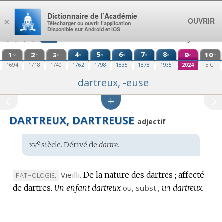
Aller au contenu
Dictionnaire de l’Académie
OUVRIR
×
Télécharger ou ouvrir l’application
Disponible sur Android et iOS
1
2
3
4
5
6
7
8
9
10
e
e
e
e
e
re
e
e
e
e
1694
1718
1740
1762
1798
1835
1878
1935
2024
E.C.
dartreux, -euse
DARTREUX, DARTREUSE
adjectif
xv
e
Étymologie
siècle. Dérivé de
dartre.
:
Vieilli.
De la nature des dartres ; affecté
MARQUE
PATHOLOGIE.
de dartres.
DE
Un enfant dartreux
ou,
subst.
,
un dartreux.
DOMAINE
: