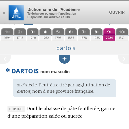
Aller au contenu
Dictionnaire de l’Académie
OUVRIR
×
Télécharger ou ouvrir l’application
Disponible sur Android et iOS
1
2
3
4
5
6
7
8
9
10
re
e
e
e
e
e
e
e
e
e
1694
1718
1740
1762
1798
1835
1878
1935
2024
E.C.
dartois
✻
DARTOIS
nom masculin
xix
e
Étymologie
siècle. Peut-être tiré par agglutination de
:
d’Artois,
nom d’une province
française.
Double abaisse de pâte feuilletée, garnie
MARQUE
CUISINE.
d’une préparation salée ou sucrée.
DE
DOMAINE