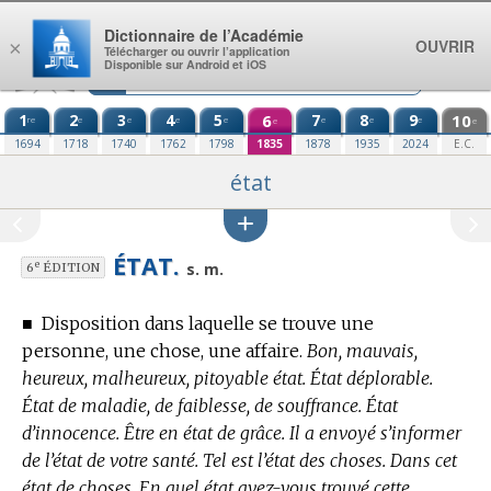
Aller au contenu
Dictionnaire de l’Académie
OUVRIR
×
Télécharger ou ouvrir l’application
Disponible sur Android et iOS
1
2
3
4
5
6
7
8
9
10
re
e
e
e
e
e
e
e
e
e
1694
1718
1740
1762
1798
1835
1878
1935
2024
E.C.
état
ÉTAT.
e
s. m.
6
ÉDITION
■
Disposition dans laquelle se trouve une
personne, une chose, une affaire.
Bon, mauvais,
heureux, malheureux, pitoyable état. État déplorable.
État de maladie, de faiblesse, de souffrance. État
d’innocence. Être en état de grâce. Il a envoyé s’informer
de l’état de votre santé. Tel est l’état des choses. Dans cet
état de choses. En quel état avez-vous trouvé cette