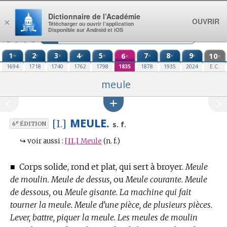
Aller au contenu
Dictionnaire de l’Académie
OUVRIR
×
Télécharger ou ouvrir l’application
Disponible sur Android et iOS
1
2
3
4
5
6
7
8
9
10
re
e
e
e
e
e
e
e
e
e
1694
1718
1740
1762
1798
1835
1878
1935
2024
E.C.
meule
MEULE.
[I.]
e
s. f.
6
ÉDITION
↪
voir aussi :
[II.]
Meule
(n. f.)
■
Corps solide, rond et plat, qui sert à broyer.
Meule
de moulin. Meule de dessus,
ou
Meule courante. Meule
de dessous,
ou
Meule gisante. La machine qui fait
tourner la meule. Meule d’une pièce, de plusieurs pièces.
Lever, battre, piquer la meule. Les meules de moulin