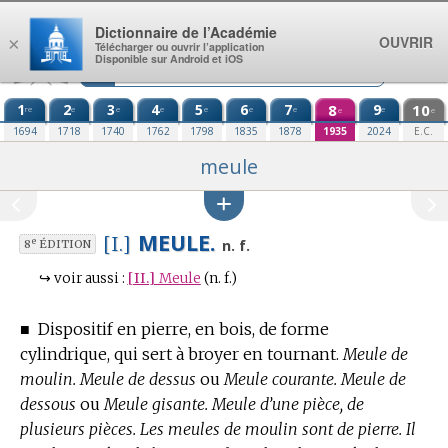
Aller au contenu
Dictionnaire de l’Académie
OUVRIR
×
Télécharger ou ouvrir l’application
Disponible sur Android et iOS
1
2
3
4
5
6
7
8
9
10
re
e
e
e
e
e
e
e
e
e
1694
1718
1740
1762
1798
1835
1878
1935
2024
E.C.
meule
MEULE.
[I.]
e
n. f.
8
ÉDITION
↪
voir aussi :
[II.]
Meule
(n. f.)
■
Dispositif en pierre, en bois, de forme
cylindrique, qui sert à broyer en tournant.
Meule de
moulin. Meule de dessus
ou
Meule courante. Meule de
dessous
ou
Meule gisante. Meule d’une pièce, de
plusieurs pièces. Les meules de moulin sont de pierre. Il