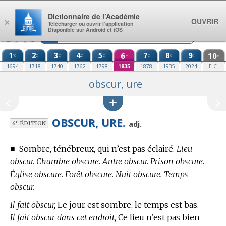
Aller au contenu
Dictionnaire de l’Académie
OUVRIR
×
Télécharger ou ouvrir l’application
Disponible sur Android et iOS
1
2
3
4
5
6
7
8
9
10
re
e
e
e
e
e
e
e
e
e
1694
1718
1740
1762
1798
1835
1878
1935
2024
E.C.
obscur, ure
OBSCUR, URE.
e
adj.
6
ÉDITION
■
Sombre, ténébreux, qui n’est pas éclairé.
Lieu
obscur. Chambre obscure. Antre obscur. Prison obscure.
Église obscure. Forêt obscure. Nuit obscure. Temps
obscur.
Il fait obscur,
Le jour est sombre, le temps est bas.
Il fait obscur dans cet endroit,
Ce lieu n’est pas bien