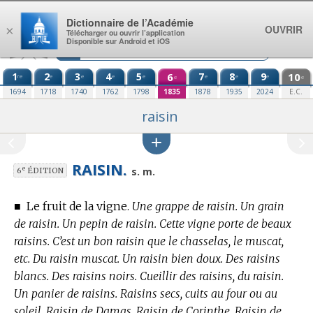
Aller au contenu
Dictionnaire de l’Académie
OUVRIR
×
Télécharger ou ouvrir l’application
Disponible sur Android et iOS
1
2
3
4
5
6
7
8
9
10
re
e
e
e
e
e
e
e
e
e
1694
1718
1740
1762
1798
1835
1878
1935
2024
E.C.
raisin
RAISIN.
e
s. m.
6
ÉDITION
■
Le fruit de la vigne.
Une grappe de raisin. Un grain
de raisin. Un pepin de raisin. Cette vigne porte de beaux
raisins. C’est un bon raisin que le chasselas, le muscat,
etc. Du raisin muscat. Un raisin bien doux. Des raisins
blancs. Des raisins noirs. Cueillir des raisins, du raisin.
Un panier de raisins. Raisins secs, cuits au four ou au
soleil. Raisin de Damas. Raisin de Corinthe. Raisin de