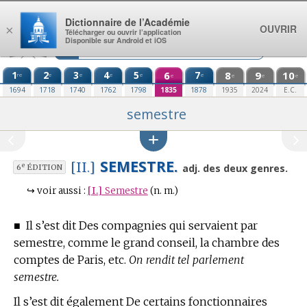
Aller au contenu
Dictionnaire de l’Académie
OUVRIR
×
Télécharger ou ouvrir l’application
Disponible sur Android et iOS
1
2
3
4
5
6
7
8
9
10
re
e
e
e
e
e
e
e
e
e
1694
1718
1740
1762
1798
1835
1878
1935
2024
E.C.
semestre
SEMESTRE.
[II.]
e
adj. des deux genres.
6
ÉDITION
↪
voir aussi :
[I.]
Semestre
(n. m.)
■
Il s’est dit Des compagnies qui servaient par
semestre, comme le grand conseil, la chambre des
comptes de Paris, etc.
On rendit tel parlement
semestre.
Il s’est dit également De certains fonctionnaires