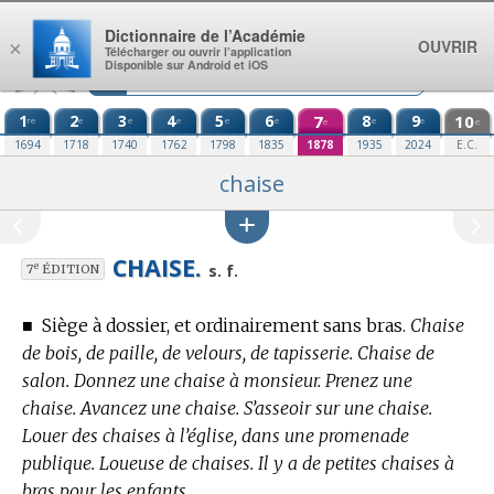
Aller au contenu
Dictionnaire de l’Académie
OUVRIR
×
Télécharger ou ouvrir l’application
Disponible sur Android et iOS
1
2
3
4
5
6
7
8
9
10
re
e
e
e
e
e
e
e
e
e
1694
1718
1740
1762
1798
1835
1878
1935
2024
E.C.
chaise
CHAISE.
e
s. f.
7
ÉDITION
■
Siège à dossier, et ordinairement sans bras.
Chaise
de bois, de paille, de velours, de tapisserie. Chaise de
salon. Donnez une chaise à monsieur. Prenez une
chaise. Avancez une chaise. S’asseoir sur une chaise.
Louer des chaises à l’église, dans une promenade
publique. Loueuse de chaises. Il y a de petites chaises à
bras pour les enfants.