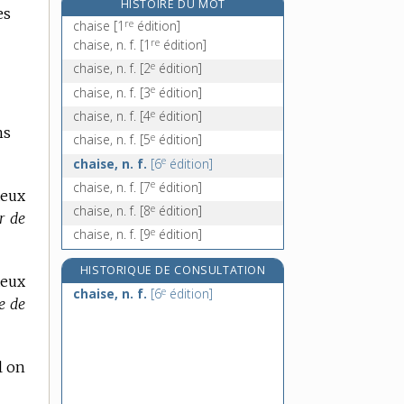
HISTOIRE DU MOT
es
chalaze, n. f.
re
chaise
[1
édition]
chalazion, n. m.
re
chaise, n. f.
[1
édition]
e
chalcité, n. m.
[5
édition]
e
chaise, n. f.
[2
édition]
chalcographe, n. m.
e
chaise, n. f.
[3
édition]
e
chaise, n. f.
[4
édition]
ns
e
chaise, n. f.
[5
édition]
e
chaise, n. f.
[6
édition]
e
chaise, n. f.
[7
édition]
deux
e
chaise, n. f.
[8
édition]
r de
e
chaise, n. f.
[9
édition]
HISTORIQUE DE CONSULTATION
deux
e
chaise, n. f.
[6
édition]
e de
l on