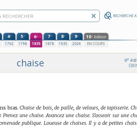
RECHERCHE 
4
5
6
7
8
9
10
e
e
e
e
e
édition
e
e
0
1762
1798
1835
1878
1935
2024
EN COURS
chaise
e
6
édi
(183
ns bras.
Chaise de bois, de paille, de velours, de tapisserie. C
 Prenez une chaise. Avancez une chaise. S’asseoir sur une cha
romenade publique. Loueuse de chaises. Il y a de petites chais