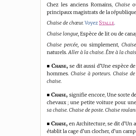
Chez les anciens Romains,
Chaise
o
principaux magistrats de la république
Chaise de chœur.
Stalle
.
Voyez
Chaise longue,
Espèce de lit ou de canap
Chaise percée,
ou simplement,
Chaise
naturels.
Aller à la chaise. Être à la chais
Chaise,
■
se dit aussi d’Une espèce de 
hommes.
Chaise à porteurs. Chaise de p
chaise.
Chaise,
■
signifie encore, Une sorte de
chevaux ; une petite voiture pour u
sa chaise. Chaise de poste. Chaise roulant
Chaise,
■
en Architecture,
se dit d’Un 
établit la cage d’un clocher, d’un camp