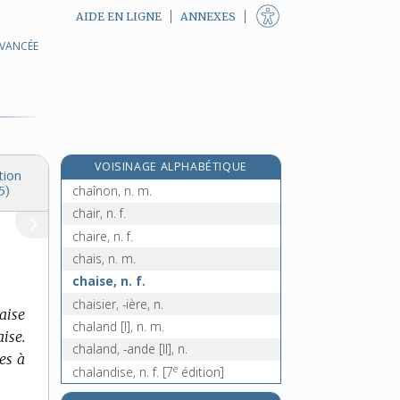
AIDE EN LIGNE
ANNEXES
AVANCÉE
chaîner, v. tr.
chaînetier, -ière, n.
chaînette, n. f.
chaîneur, n. m.
chaînier, n. m.
VOISINAGE ALPHABÉTIQUE
chaîniste, n. m.
tion
chaînon, n. m.
5)
chair, n. f.
chaire, n. f.
chais, n. m.
chaise, n. f.
chaisier, -ière, n.
haise
chaland [I], n. m.
ise.
chaland, -ande [II], n.
es à
e
chalandise, n. f.
[7
édition]
e
chalastique, adj.
[7
édition]