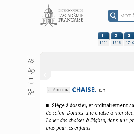
Aller au contenu
1
2
3
re
e
e
1694
1718
174
CHAISE.
e
s. f.
6
ÉDITION
■
Siége à dossier, et ordinairement sa
de salon. Donnez une chaise à monsieur.
Louer des chaises à l’église, dans une p
bras pour les enfants.