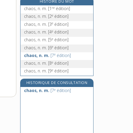
HISTOIRE DU MOT
e
chapé, adj.
[4
édition]
re
chaos, n. m.
[1
édition]
chapeau, n. m.
e
chaos, n. m.
[2
édition]
chapeauter, v. tr.
e
chaos, n. m.
[3
édition]
e
chapechute, n. f.
[8
édition]
e
chaos, n. m.
[4
édition]
e
chaos, n. m.
[5
édition]
e
chaos, n. m.
[6
édition]
e
chaos, n. m.
[7
édition]
e
chaos, n. m.
[8
édition]
e
chaos, n. m.
[9
édition]
HISTORIQUE DE CONSULTATION
e
chaos, n. m.
[7
édition]