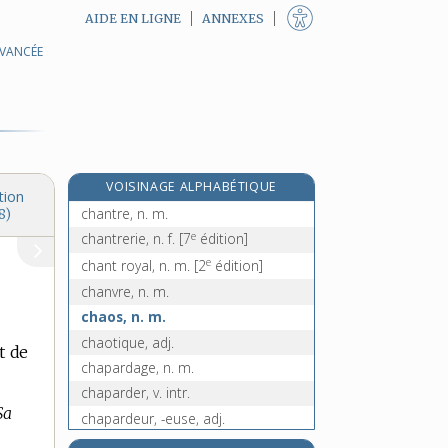
AIDE EN LIGNE
ANNEXES
AVANCÉE
chantonnement, n. m.
chantonner, v. tr.
chantoung, n. m.
chantournage, n. m.
e
chantourné, n. m.
[7
édition]
VOISINAGE ALPHABÉTIQUE
chantourner, v. tr.
tion
chantre, n. m.
8)
e
chantrerie, n. f.
[7
édition]
e
chant royal, n. m.
[2
édition]
chanvre, n. m.
chaos, n. m.
chaotique, adj.
t de
chapardage, n. m.
chaparder, v. intr.
Sa
chapardeur, -euse, adj.
chape, n. f.