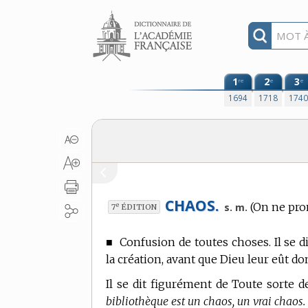
Aller au contenu
1
2
3
re
e
e
1694
1718
174
CHAOS.
(On ne pron
e
s. m.
7
ÉDITION
■
Confusion de toutes choses. Il se d
la création, avant que Dieu leur eût do
Il se dit figurément de Toute sorte 
bibliothèque est un chaos, un vrai chaos. 