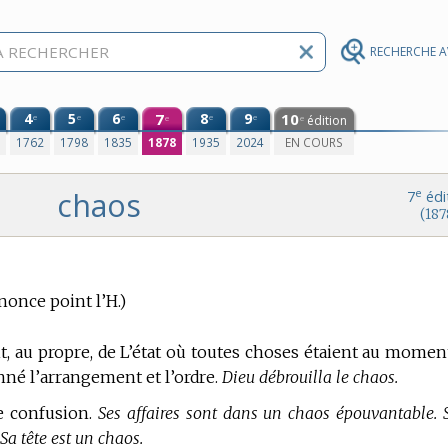
RECHERCHE 
4
5
6
7
8
9
10
e
e
e
e
e
édition
e
e
0
1762
1798
1835
1878
1935
2024
EN COURS
chaos
e
7
édi
(187
once point l’H.)
it, au propre, de L’état où toutes choses étaient au momen
nné l’arrangement et l’ordre.
Dieu débrouilla le chaos.
de confusion.
Ses affaires sont dans un chaos épouvantable. 
Sa tête est un chaos.