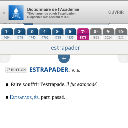
Aller au contenu
Dictionnaire de l’Académie
OUVRIR
×
Télécharger ou ouvrir l’application
Disponible sur Android et iOS
1
2
3
4
5
6
7
8
9
10
re
e
e
e
e
e
e
e
e
e
1694
1718
1740
1762
1798
1835
1878
1935
2024
E.C.
estrapader
ESTRAPADER.
e
v. a.
7
ÉDITION
■
Faire souffrir l’estrapade.
Il fut estrapadé.
Estrapadé, ée.
■
part. passé.