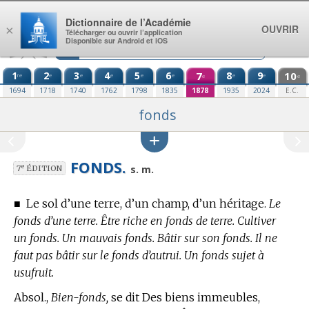
Aller au contenu
Dictionnaire de l’Académie
OUVRIR
×
Télécharger ou ouvrir l’application
Disponible sur Android et iOS
1
2
3
4
5
6
7
8
9
10
re
e
e
e
e
e
e
e
e
e
1694
1718
1740
1762
1798
1835
1878
1935
2024
E.C.
fonds
FONDS.
e
s. m.
7
ÉDITION
■
Le sol d’une terre, d’un champ, d’un héritage.
Le
fonds d’une terre. Être riche en fonds de terre. Cultiver
un fonds. Un mauvais fonds. Bâtir sur son fonds. Il ne
faut pas bâtir sur le fonds d’autrui. Un fonds sujet à
usufruit.
Absol.,
Bien-fonds,
se dit Des biens immeubles,