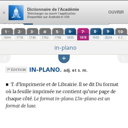
Aller au contenu
Dictionnaire de l’Académie
OUVRIR
×
Télécharger ou ouvrir l’application
Disponible sur Android et iOS
1
2
3
4
5
6
7
8
9
10
e
e
e
re
e
e
e
e
e
e
1694
1718
1740
1762
1798
1835
1878
1935
2024
E.C.
in-plano
IN-PLANO.
e
adj. et s. m.
7
ÉDITION
■
T. d’Imprimerie et de Librairie.
Il se dit Du format
où la feuille imprimée ne contient qu’une page de
chaque côté.
Le format in-plano. L’in-plano est un
format de luxe.