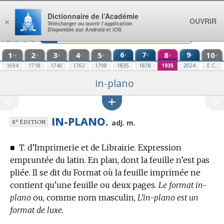
Aller au contenu
Dictionnaire de l’Académie
OUVRIR
×
Télécharger ou ouvrir l’application
Disponible sur Android et iOS
1
2
3
4
5
6
7
8
9
10
e
e
e
re
e
e
e
e
e
e
1694
1718
1740
1762
1798
1835
1878
1935
2024
E.C.
in-plano
IN-PLANO.
e
adj. m.
8
ÉDITION
■
T. d’Imprimerie et de Librairie.
Expression
empruntée du latin.
En plan, dont la feuille n’est pas
pliée. Il se dit du Format où la feuille imprimée ne
contient qu’une feuille ou deux pages.
Le format in-
plano
ou, comme nom masculin,
L’in-plano est un
format de luxe.