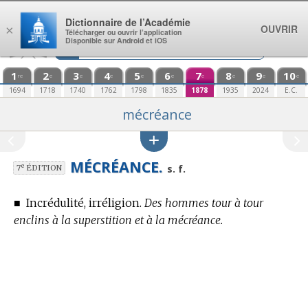
Aller au contenu
Dictionnaire de l’Académie
OUVRIR
×
Télécharger ou ouvrir l’application
Disponible sur Android et iOS
1
2
3
4
5
6
7
8
9
10
re
e
e
e
e
e
e
e
e
e
1694
1718
1740
1762
1798
1835
1878
1935
2024
E.C.
mécréance
MÉCRÉANCE.
e
s. f.
7
ÉDITION
■
Incrédulité, irréligion.
Des hommes tour à tour
enclins à la superstition et à la mécréance.