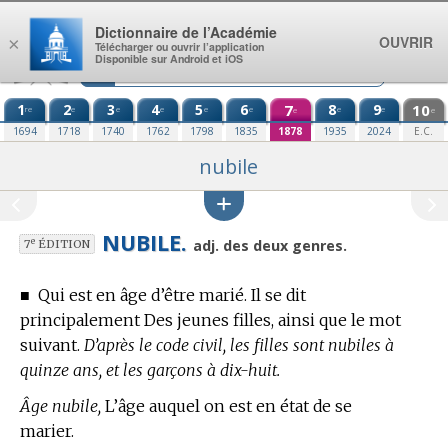
Aller au contenu
Dictionnaire de l’Académie
OUVRIR
×
Télécharger ou ouvrir l’application
Disponible sur Android et iOS
1
2
3
4
5
6
7
8
9
10
re
e
e
e
e
e
e
e
e
e
1694
1718
1740
1762
1798
1835
1878
1935
2024
E.C.
nubile
NUBILE.
e
adj. des deux genres.
7
ÉDITION
■
Qui est en âge d’être marié. Il se dit
principalement Des jeunes filles, ainsi que le mot
suivant.
D’après le code civil, les filles sont nubiles à
quinze ans, et les garçons à dix-huit.
Âge nubile,
L’âge auquel on est en état de se
marier.