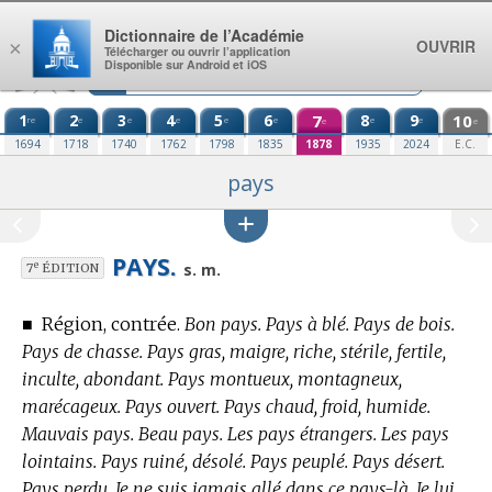
Aller au contenu
Dictionnaire de l’Académie
OUVRIR
×
Télécharger ou ouvrir l’application
Disponible sur Android et iOS
1
2
3
4
5
6
7
8
9
10
re
e
e
e
e
e
e
e
e
e
1694
1718
1740
1762
1798
1835
1878
1935
2024
E.C.
pays
PAYS.
e
s. m.
7
ÉDITION
■
Région, contrée.
Bon pays. Pays à blé. Pays de bois.
Pays de chasse. Pays gras, maigre, riche, stérile, fertile,
inculte, abondant. Pays montueux, montagneux,
marécageux. Pays ouvert. Pays chaud, froid, humide.
Mauvais pays. Beau pays. Les pays étrangers. Les pays
lointains. Pays ruiné, désolé. Pays peuplé. Pays désert.
Pays perdu. Je ne suis jamais allé dans ce pays-là. Je lui