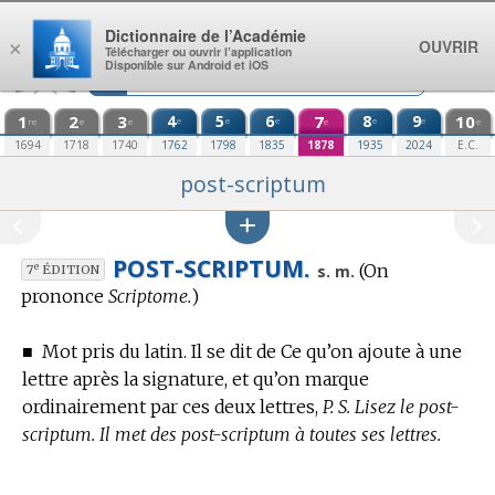
Aller au contenu
Dictionnaire de l’Académie
OUVRIR
×
Télécharger ou ouvrir l’application
Disponible sur Android et iOS
1
2
3
4
5
6
7
8
9
10
e
e
e
e
e
re
e
e
e
e
1694
1718
1740
1762
1798
1835
1878
1935
2024
E.C.
post-scriptum
POST-SCRIPTUM.
(On
e
s. m.
7
ÉDITION
prononce
Scriptome.
)
■
Mot pris du latin.
Il se dit de Ce qu’on ajoute à une
lettre après la signature, et qu’on marque
ordinairement par ces deux lettres,
P. S. Lisez le post-
scriptum. Il met des post-scriptum à toutes ses lettres.