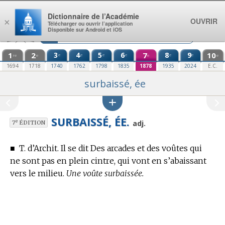
Aller au contenu
Dictionnaire de l’Académie
OUVRIR
×
Télécharger ou ouvrir l’application
Disponible sur Android et iOS
1
2
3
4
5
6
7
8
9
10
e
e
e
e
e
e
re
e
e
e
1694
1718
1740
1762
1798
1835
1878
1935
2024
E.C.
surbaissé, ée
SURBAISSÉ, ÉE.
e
adj.
7
ÉDITION
■
T. d’Archit.
Il se dit Des arcades et des voûtes qui
ne sont pas en plein cintre, qui vont en s’abaissant
vers le milieu.
Une voûte surbaissée.