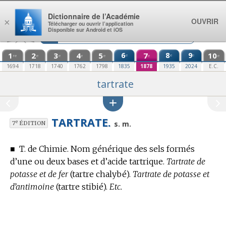
Aller au contenu
Dictionnaire de l’Académie
OUVRIR
×
Télécharger ou ouvrir l’application
Disponible sur Android et iOS
1
2
3
4
5
6
7
8
9
10
e
e
e
re
e
e
e
e
e
e
1694
1718
1740
1762
1798
1835
1878
1935
2024
E.C.
tartrate
TARTRATE.
e
s. m.
7
ÉDITION
■
T. de Chimie.
Nom générique des sels formés
d’une ou deux bases et d’acide tartrique.
Tartrate de
potasse et de fer
(tartre chalybé).
Tartrate de potasse et
d’antimoine
(tartre stibié).
Etc.