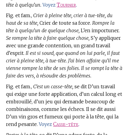
tête à quelqu’un.
Tourner
.
Voyez
Fig. et fam.,
Crier à pleine tête, crier à tue-tête, du
haut de sa tête,
Crier de toute sa force.
Rompre la
tête à quelqu’un de quelque chose,
L’en importuner.
Se rompre la tête à faire quelque chose,
S’y appliquer
avec une grande contention, un grand travail
d’esprit.
Il est si sourd, que quand on lui parle, il faut
crier à pleine tête, à tue-tête. J’ai bien affaire qu’il me
vienne rompre la tête de ses folies. Il se rompt la tête à
faire des vers, à résoudre des problèmes.
Fig. et fam.,
C’est un casse-tête,
se dit D’un travail
qui exige une forte application, d’un calcul long et
embrouillé, d’un jeu qui demande beaucoup de
combinaisons, comme les échecs. Il se dit aussi
D’un vin gros et fumeux qui porte à la tête, qui la
rend pesante.
Casse-tête
.
Voyez
Porter à la tête,
se dit D’une odeur forte, de la