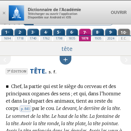
Aller au contenu
Dictionnaire de l’Académie
OUVRIR
×
Télécharger ou ouvrir l’application
Disponible sur Android et iOS
1
2
3
4
5
6
7
8
9
10
re
e
e
e
e
e
e
e
e
e
1694
1718
1740
1762
1798
1835
1878
1935
2024
E.C.
tête
TÊTE.
e
s. f.
7
ÉDITION
■
Chef, la partie qui est le siège du cerveau et des
principaux organes des sens ; et qui, dans l’homme
et dans la plupart des animaux, tient au reste du
corps
par le cou.
Le devant, le derrière de la tête.
p. 841
Le sommet de la tête. Le haut de la tête. La fontaine de
la tête. Avoir la tête ronde, la tête plate, la tête pointue.
Avoir la tête enfoncée dans les épaules. Avoir les yeux à