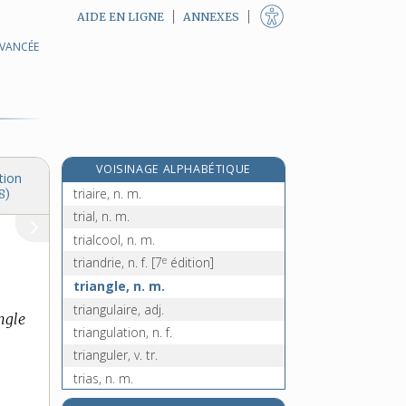
AIDE EN LIGNE
ANNEXES
AVANCÉE
tri [II], n. m.
e
tri, n. m.
[7
édition]
triacide, n. m.
e
triacleur, n. m.
[4
édition]
triade, n. f.
VOISINAGE ALPHABÉTIQUE
triage, n. m.
tion
triaire, n. m.
8)
trial, n. m.
trialcool, n. m.
e
triandrie, n. f.
[7
édition]
triangle, n. m.
triangulaire, adj.
ngle
triangulation, n. f.
trianguler, v. tr.
trias, n. m.
triasique, adj.