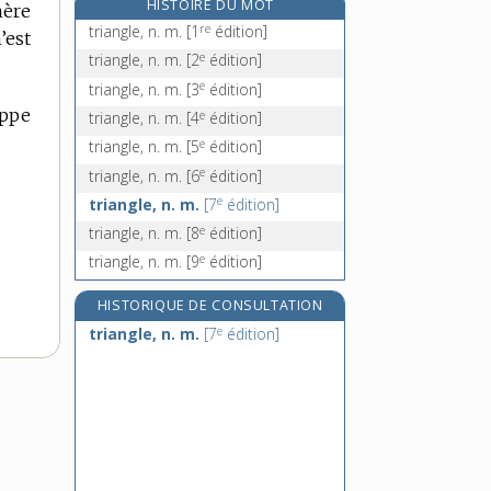
HISTOIRE DU MOT
hère
triathlète, n.
re
triangle, n. m.
[1
édition]
’est
triathlon, n. m.
e
triangle, n. m.
[2
édition]
triathlonien, -ienne, n.
e
triangle, n. m.
[3
édition]
triatomique, adj.
appe
e
triangle, n. m.
[4
édition]
e
triangle, n. m.
[5
édition]
e
triangle, n. m.
[6
édition]
e
triangle, n. m.
[7
édition]
e
triangle, n. m.
[8
édition]
e
triangle, n. m.
[9
édition]
HISTORIQUE DE CONSULTATION
e
triangle, n. m.
[7
édition]