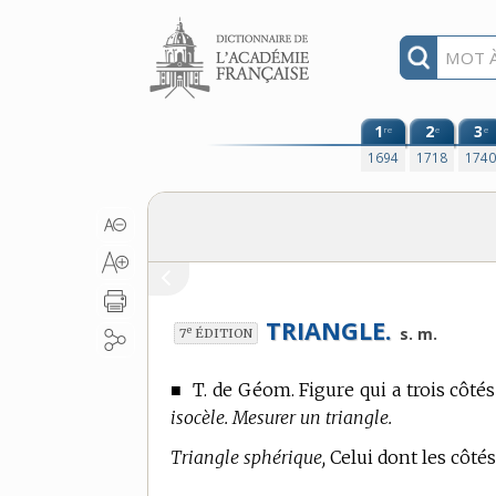
Aller au contenu
1
2
3
re
e
e
1694
1718
174
TRIANGLE.
e
s. m.
7
ÉDITION
■
T. de Géom.
Figure qui a trois côtés
isocèle. Mesurer un triangle.
Triangle sphérique,
Celui dont les côtés