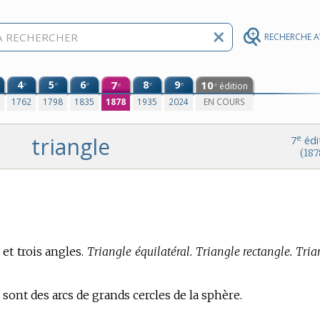
RECHERCHE 
4
5
6
7
8
9
10
e
e
e
e
e
édition
e
e
0
1762
1798
1835
1878
1935
2024
EN COURS
triangle
e
7
édi
(187
 et trois angles.
Triangle équilatéral. Triangle rectangle. Tria
 sont des arcs de grands cercles de la sphère.