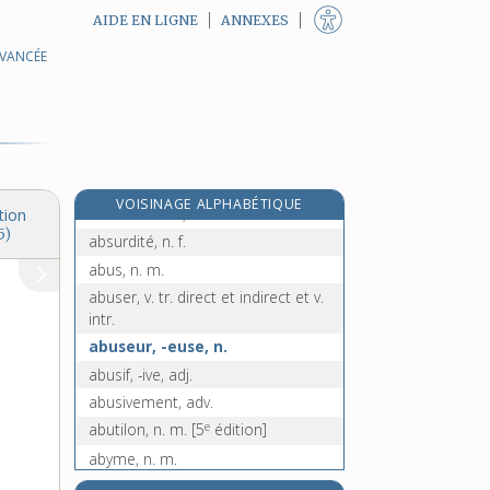
AIDE EN LIGNE
ANNEXES
e
abstractivement, adv.
[8
édition]
AVANCÉE
abstraire, v. tr.
abstrait, -aite, adj.
abstraitement, adv.
abstrus, -use, adj.
absurde, adj. et n. m.
VOISINAGE ALPHABÉTIQUE
absurdement, adv.
tion
5)
absurdité, n. f.
abus, n. m.
abuser, v. tr. direct et indirect et v.
intr.
abuseur, -euse, n.
abusif, -ive, adj.
abusivement, adv.
e
abutilon, n. m.
[5
édition]
abyme, n. m.
abysme, n. m.