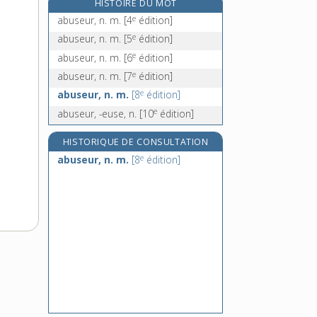
HISTOIRE DU MOT
abyssal, -ale, adj.
e
abuseur, n. m.
[4
édition]
abysse, n. m.
e
abuseur, n. m.
[5
édition]
abyssin, -ine, adj.
e
abuseur, n. m.
[6
édition]
Ac, symb.
e
abuseur, n. m.
[7
édition]
e
abuseur, n. m.
[8
édition]
e
abuseur, -euse, n.
[10
édition]
HISTORIQUE DE CONSULTATION
e
abuseur, n. m.
[8
édition]