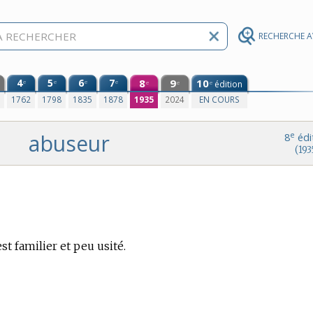
RECHERCHE 
4
5
6
7
8
9
10
e
e
e
e
édition
e
e
e
0
1762
1798
1835
1878
1935
2024
EN COURS
abuseur
e
8
édi
(193
est familier et peu usité.