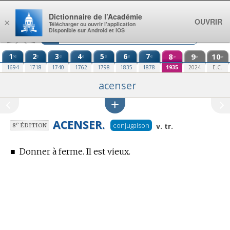
Aller au contenu
Dictionnaire de l’Académie
OUVRIR
×
Télécharger ou ouvrir l’application
Disponible sur Android et iOS
1
2
3
4
5
6
7
8
9
10
re
e
e
e
e
e
e
e
e
e
1694
1718
1740
1762
1798
1835
1878
1935
2024
E.C.
acenser
ACENSER.
conjugaison
e
v. tr.
8
ÉDITION
■
Donner à ferme. Il est vieux.