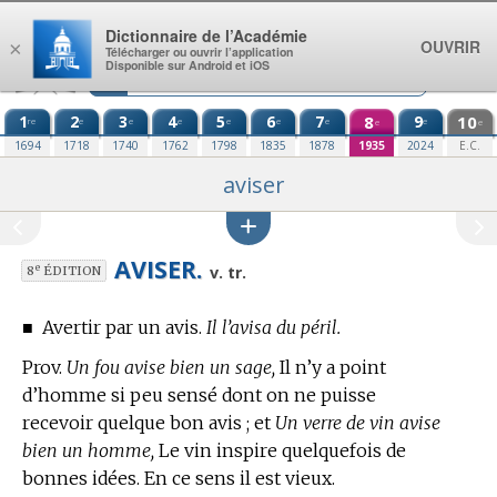
Aller au contenu
Dictionnaire de l’Académie
OUVRIR
×
Télécharger ou ouvrir l’application
Disponible sur Android et iOS
1
2
3
4
5
6
7
8
9
10
re
e
e
e
e
e
e
e
e
e
1694
1718
1740
1762
1798
1835
1878
1935
2024
E.C.
aviser
AVISER.
e
v. tr.
8
ÉDITION
■
Avertir par un avis.
Il l’avisa du péril.
Prov.
Un fou avise bien un sage,
Il n’y a point
d’homme si peu sensé dont on ne puisse
recevoir quelque bon avis ; et
Un verre de vin avise
bien un homme,
Le vin inspire quelquefois de
bonnes idées. En ce sens il est vieux.