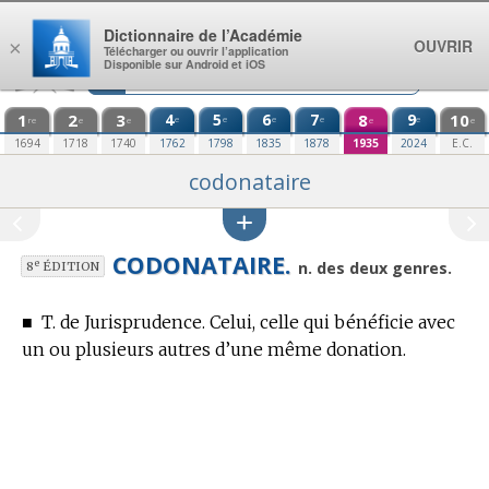
Aller au contenu
Dictionnaire de l’Académie
OUVRIR
×
Télécharger ou ouvrir l’application
Disponible sur Android et iOS
1
2
3
4
5
6
7
8
9
10
e
e
e
e
e
re
e
e
e
e
1694
1718
1740
1762
1798
1835
1878
1935
2024
E.C.
codonataire
CODONATAIRE.
e
n. des deux genres.
8
ÉDITION
■
T. de Jurisprudence.
Celui, celle qui bénéficie avec
un ou plusieurs autres d’une même donation.