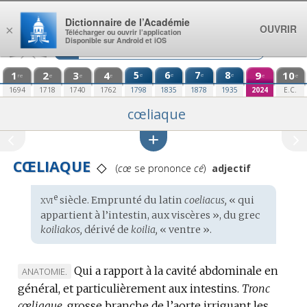
Aller au contenu
Dictionnaire de l’Académie
OUVRIR
×
Télécharger ou ouvrir l’application
Disponible sur Android et iOS
1
2
3
4
5
6
7
8
9
10
e
e
e
e
re
e
e
e
e
e
1694
1718
1740
1762
1798
1835
1878
1935
2024
E.C.
cœliaque
CŒLIAQUE
◇
Prononciation
(
cœ
se prononce
cé
)
adjectif
:
xvi
e
Étymologie
siècle. Emprunté du
latin
coeliacus,
« qui
:
appartient à l’intestin, aux viscères », du
grec
koiliakos,
dérivé de
koilia,
« ventre ».
Qui a rapport à la cavité abdominale en
MARQUE
ANATOMIE.
général, et particulièrement aux intestins.
DE
Tronc
cœliaque,
DOMAINE
grosse branche de l’aorte irriguant les