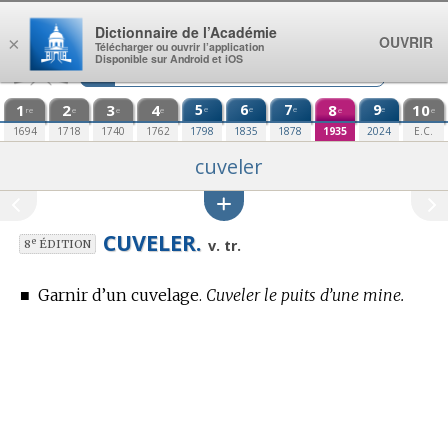
Aller au contenu
Dictionnaire de l’Académie
OUVRIR
×
Télécharger ou ouvrir l’application
Disponible sur Android et iOS
1
2
3
4
5
6
7
8
9
10
e
e
e
e
re
e
e
e
e
e
1694
1718
1740
1762
1798
1835
1878
1935
2024
E.C.
cuveler
CUVELER.
e
v. tr.
8
ÉDITION
■
Garnir d’un cuvelage.
Cuveler le puits d’une mine.