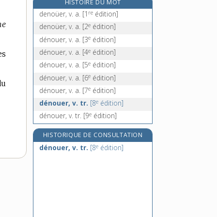
HISTOIRE DU MOT
dense, adj.
re
denoüer, v. a.
[1
édition]
densification, n. f.
me
e
denoüer, v. a.
[2
édition]
densifier, v. tr.
e
dénouer, v. a.
[3
édition]
densimètre, n. m.
e
dénouer, v. a.
[4
édition]
es
e
dénouer, v. a.
[5
édition]
e
dénouer, v. a.
[6
édition]
du
e
dénouer, v. a.
[7
édition]
e
dénouer, v. tr.
[8
édition]
e
dénouer, v. tr.
[9
édition]
HISTORIQUE DE CONSULTATION
e
dénouer, v. tr.
[8
édition]