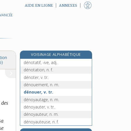
AIDE EN LIGNE
ANNEXES
AVANCÉE
dénominatif, adj.
dénomination, n. f.
dénommer, v. tr.
dénoncer, v. tr.
dénonciateur, -trice, n.
VOISINAGE ALPHABÉTIQUE
dénonciation, n. f.
tion
dénotatif, -ive, adj.
5)
dénotation, n. f.
dénoter, v. tr.
dénouement, n. m.
dénouer, v. tr.
dénoyautage, n. m.
 des
dénoyauter, v. tr.
dénoyauteur, n. m.
sa
dénoyauteuse, n. f.
se
denrée, n. f.