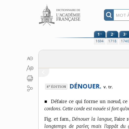
Aller au contenu
1
2
3
re
e
e
1694
1718
174
DÉNOUER.
e
v. tr.
8
ÉDITION
■
Défaire ce qui forme un nœud, ce 
cordons. Cette corde est nouée si fort qu’
Fig. et fam.,
Dénouer la langue,
Faire r
longtemps de parler, mais l’appât du 