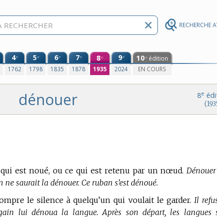
RECHERCHE 
4
5
6
7
8
9
10
e
e
e
e
e
édition
e
e
0
1762
1798
1835
1878
1935
2024
EN COURS
dénouer
e
8
édi
(193
qui est noué, ou ce qui est retenu par un nœud.
Dénouer
on ne saurait la dénouer. Ce ruban s’est dénoué.
ompre le silence à quelqu’un qui voulait le garder.
Il refu
gain lui dénoua la langue. Après son départ, les langues 