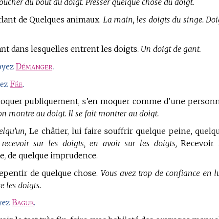
oucher du bout du doigt. Presser quelque chose du doigt.
parlant de Quelques animaux.
La main, les doigts du singe. Doi
nt dans lesquelles entrent les doigts.
Un doigt de gant.
Démanger
.
oyez
Fée
.
yez
oquer publiquement, s’en moquer comme d’une person
 montre au doigt. Il se fait montrer au doigt.
elqu’un,
Le châtier, lui faire souffrir quelque peine, quelq
 recevoir sur les doigts, en avoir sur les doigts,
Recevoir 
te, de quelque imprudence.
epentir de quelque chose.
Vous avez trop de confiance en lu
 les doigts.
Bague
.
yez