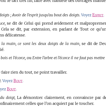
oir le tact très fin, faire avec habileté des ouvrages manue
doigts ; Avoir de l’esprit jusqu’au bout des doigts.
Esprit
.
Voyez
uce,
se dit de Celui qui prend avidement et malpropreme
 Cela se dit, par extension, en parlant de Tout ce qu’u
s délicatesse.
 la main, ce sont les deux doigts de la main,
se dit de De
ié.
bois et l’écorce,
ou
Entre l’arbre et l’écorce il ne faut pas mettre 
faire rien du tout, ne point travailler.
.
Bout
.
Voyez
Bout
.
oyez
du doigt,
La démontrer clairement, en convaincre par d
rdinairement celles que l’on acquiert par le toucher.