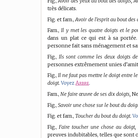
Fig.,
Avoir des yeux au bout des doigts,
Av
très délicats.
Fig. et fam.,
Avoir de l’esprit au bout des 
Fam.,
Il y met les quatre doigts et le po
dans un plat ce qui est à sa portée.
personne fait sans ménagement et san
Fig.,
Ils sont comme les deux doigts de
personnes extrêmement unies d’amit
Fig.,
Il ne faut pas mettre le doigt entre le 
doigt.
Arbre
.
Voyez
Fam.,
Ne faire œuvre de ses dix doigts,
Ne 
Fig.,
Savoir une chose sur le bout du doigt
Fig. et fam.,
Toucher du bout du doigt.
V
Fig.,
Faire toucher une chose au doigt, 
preuves indubitables, telles que sont o