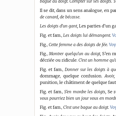
bague au doigt. Compter sur ses doigts. T
Il se dit, dans un sens analogue, en 
de canard, de bécasse.
Les doigts d’un gant,
Les parties d’un ga
Fig. et fam.,
Les doigts lui démangent.
V
Fig.,
Cette femme a des doigts de fée.
Vo
Fig.,
Montrer quelqu’un au doigt,
S’en m
décriée ou ridicule.
C’est un homme qu’on
Fig. et fam.,
Donner sur les doigts à qu
dommage, quelque confusion.
Avoir,
punition, le châtiment de quelque fau
Fig. et fam.,
S’en mordre les doigts,
Se r
vous pourriez bien un jour vous en mordre
Fig. et fam.,
C’est une bague au doigt.
Vo