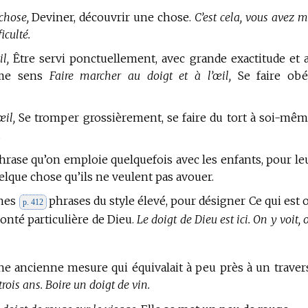
chose,
Deviner, découvrir une chose.
C’est cela, vous avez m
iculté.
l,
Être servi ponctuellement, avec grande exactitude et 
ême sens
Faire marcher au doigt et à l’œil,
Se faire obé
œil,
Se tromper grossièrement, se faire du tort à soi-mêm
.
rase qu’on emploie quelquefois avec les enfants, pour le
quelque chose qu’ils ne veulent pas avouer.
ines
phrases du style élevé, pour désigner Ce qui est 
p. 412
lonté particulière de Dieu.
Le doigt de Dieu est ici. On y voit, 
ne ancienne mesure qui équivalait à peu près à un traver
trois ans. Boire un doigt de vin.