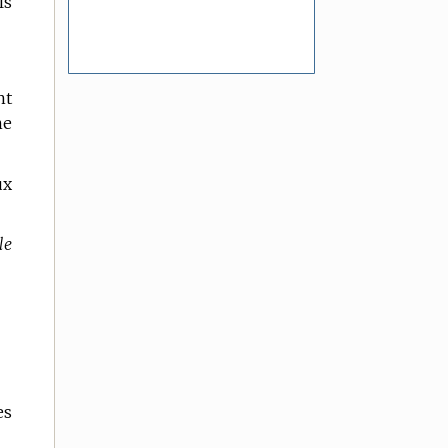
ls
nt
ne
ux
le
es