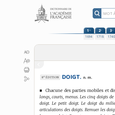
Aller au contenu
1
2
3
re
e
e
1694
1718
174
DOIGT.
e
n. m.
8
ÉDITION
■
Chacune des parties mobiles et di
longs, courts, menus. Les cinq doigts de 
doigt. Le petit doigt. Le doigt du mili
articulations des doigts. Remuer les doigt