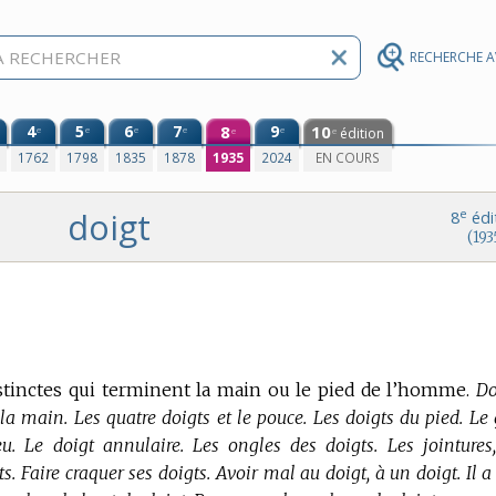
RECHERCHE 
4
5
6
7
8
9
10
e
e
e
e
e
édition
e
e
0
1762
1798
1835
1878
1935
2024
EN COURS
doigt
e
8
édi
(193
stinctes qui terminent la main ou le pied de l’homme.
Do
la main. Les quatre doigts et le pouce. Les doigts du pied. Le 
eu. Le doigt annulaire. Les ongles des doigts. Les jointures,
s. Faire craquer ses doigts. Avoir mal au doigt, à un doigt. Il 