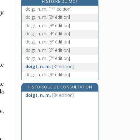
HISTOIRE DU MOT
dol, n. m.
re
doigt, n. m.
[1
édition]
gt
dolage, n. m.
e
doigt, n. m.
[2
édition]
dolce, adv.
e
doigt, n. m.
[3
édition]
dolcissimo, adv.
e
doigt, n. m.
[4
édition]
e
doigt, n. m.
[5
édition]
e
doigt, n. m.
[6
édition]
e
doigt, n. m.
[7
édition]
ne
e
doigt, n. m.
[8
édition]
e
doigt, n. m.
[9
édition]
ue
HISTORIQUE DE CONSULTATION
la
e
doigt, n. m.
[8
édition]
i,