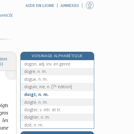
AIDE EN LIGNE
ANNEXES
AVANCÉE
dogmatiquement, adv.
dogmatiser, v. intr.
dogmatiseur, n. m.
dogmatisme, n. m.
dogmatiste, n. m.
VOISINAGE ALPHABÉTIQUE
dogme, n. m.
tion
dogon, adj. inv. en genre
5)
dogre, n. m.
dogue, n. m.
e
doguin, ine, n.
[7
édition]
doigt, n. m.
doigté, n. m.
igts
doigter, v. intr. et tr.
gros
doigtier, n. m.
 les
doit, n. m.
a une
dojo, n. m.