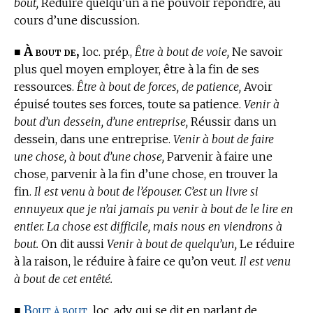
bout,
Réduire quelqu’un à ne pouvoir répondre, au
cours d’une discussion.
À bout de,
■
loc. prép.,
Être à bout de voie,
Ne savoir
plus quel moyen employer, être à la fin de ses
ressources.
Être à bout de forces, de patience,
Avoir
épuisé toutes ses forces, toute sa patience.
Venir à
bout d’un dessein, d’une entreprise,
Réussir dans un
dessein, dans une entreprise.
Venir à bout de faire
une chose, à bout d’une chose,
Parvenir à faire une
chose, parvenir à la fin d’une chose, en trouver la
fin.
Il est venu à bout de l’épouser. C’est un livre si
ennuyeux que je n’ai jamais pu venir à bout de le lire en
entier. La chose est difficile, mais nous en viendrons à
bout.
On dit aussi
Venir à bout de quelqu’un,
Le réduire
à la raison, le réduire à faire ce qu’on veut.
Il est venu
à bout de cet entêté.
Bout à bout,
■
loc. adv. qui se dit en parlant de