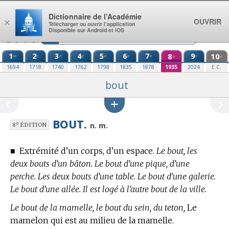
Aller au contenu
Dictionnaire de l’Académie
OUVRIR
×
Télécharger ou ouvrir l’application
Disponible sur Android et iOS
1
2
3
4
5
6
7
8
9
10
re
e
e
e
e
e
e
e
e
e
1694
1718
1740
1762
1798
1835
1878
1935
2024
E.C.
bout
BOUT.
e
n. m.
8
ÉDITION
■
Extrémité d’un corps, d’un espace.
Le bout, les
deux bouts d’un bâton. Le bout d’une pique, d’une
perche. Les deux bouts d’une table. Le bout d’une galerie.
Le bout d’une allée. Il est logé à l’autre bout de la ville.
Le bout de la mamelle, le bout du sein, du teton,
Le
mamelon qui est au milieu de la mamelle.