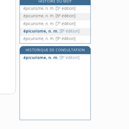
HISTOIRE DU MOT
épidémie, n. f.
e
épicurisme, n. m.
[5
édition]
épidémiologie, n. f.
e
épicurisme, n. m.
[6
édition]
épidémique, adj.
e
épicurisme, n. m.
[7
édition]
e
épidémium, n. m.
[5
édition]
e
épicurisme, n. m.
[8
édition]
e
épicurisme, n. m.
[9
édition]
HISTORIQUE DE CONSULTATION
e
épicurisme, n. m.
[8
édition]