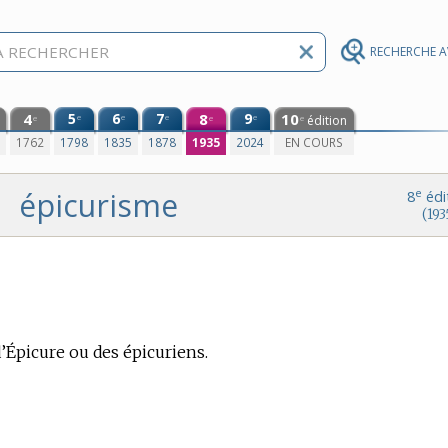
RECHERCHE 
4
5
6
7
8
9
10
e
e
e
e
édition
e
e
e
0
1762
1798
1835
1878
1935
2024
EN COURS
épicurisme
e
8
édi
(193
’Épicure ou des épicuriens.