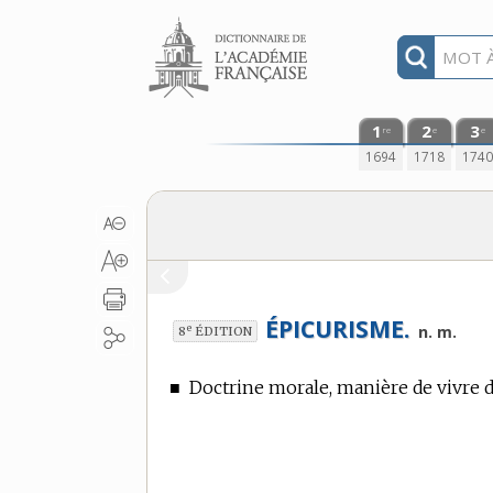
Aller au contenu
1
2
3
re
e
e
1694
1718
174
ÉPICURISME.
e
n. m.
8
ÉDITION
■
Doctrine morale, manière de vivre d