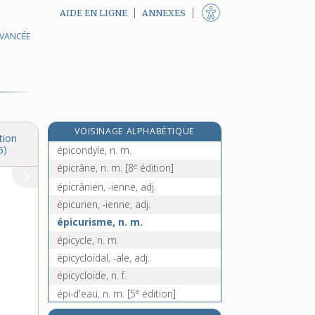
AIDE EN LIGNE
ANNEXES
AVANCÉE
épicer, v. tr.
e
épicérastique, adj.
[5
édition]
épicerie, n. f.
épichérème, n. m.
épicier, -ière, n.
VOISINAGE ALPHABÉTIQUE
épiclèse, n. f.
tion
épicondyle, n. m.
5)
e
épicrâne, n. m.
[8
édition]
épicrânien, -ienne, adj.
épicurien, -ienne, adj.
épicurisme, n. m.
épicycle, n. m.
épicycloïdal, -ale, adj.
épicycloïde, n. f.
e
épi-d'eau, n. m.
[5
édition]
épidémicité, n. f.