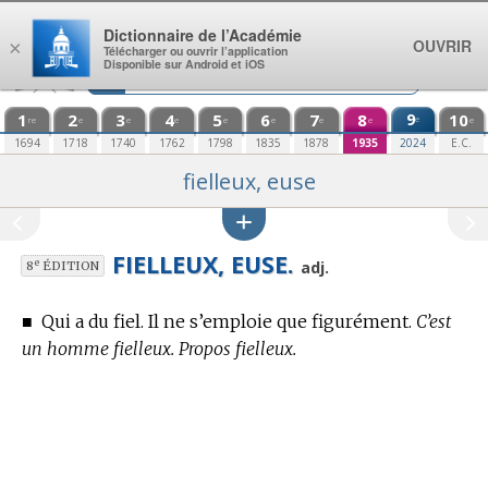
Aller au contenu
Dictionnaire de l’Académie
OUVRIR
×
Télécharger ou ouvrir l’application
Disponible sur Android et iOS
1
2
3
4
5
6
7
8
9
10
e
re
e
e
e
e
e
e
e
e
1694
1718
1740
1762
1798
1835
1878
1935
2024
E.C.
fielleux, euse
FIELLEUX, EUSE.
e
adj.
8
ÉDITION
■
Qui a du fiel. Il ne s’emploie que figurément.
C’est
un homme fielleux. Propos fielleux.