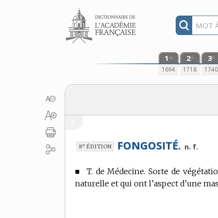
Aller au contenu
1
2
3
re
e
e
1694
1718
174
FONGOSITÉ.
e
n. f.
8
ÉDITION
■
T. de Médecine.
Sorte de végétatio
naturelle et qui ont l’aspect d’une mas