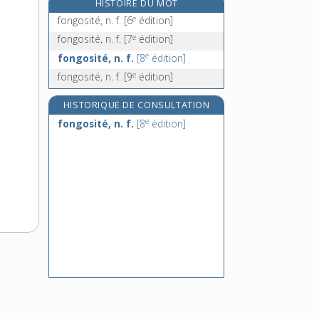
HISTOIRE DU MOT
fontanelle, n. f.
e
fongosité, n. f.
[6
édition]
fontange, n. f.
e
fongosité, n. f.
[7
édition]
fonte [I], n. f.
e
fongosité, n. f.
[8
édition]
fonte [II], n. f.
e
fongosité, n. f.
[9
édition]
HISTORIQUE DE CONSULTATION
e
fongosité, n. f.
[8
édition]