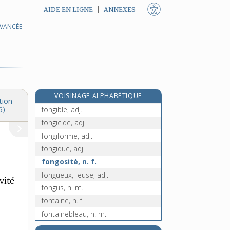
AIDE EN LIGNE
ANNEXES
AVANCÉE
fondoir, n. m.
fondre, v. tr. et intr.
fondrière, n. f.
fonds, n. m.
fondu, -ue, adj. et n.
VOISINAGE ALPHABÉTIQUE
fongibilité, n. f.
tion
fongible, adj.
5)
fongicide, adj.
fongiforme, adj.
fongique, adj.
fongosité, n. f.
fongueux, -euse, adj.
vité
fongus, n. m.
fontaine, n. f.
fontainebleau, n. m.
fontainier, n. m.