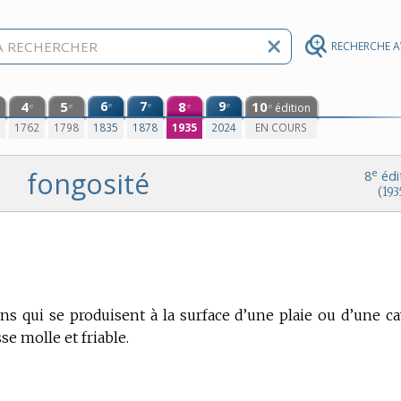
RECHERCHE 
4
5
6
7
8
9
10
e
e
e
édition
e
e
e
e
0
1762
1798
1835
1878
1935
2024
EN COURS
fongosité
e
8
édi
(193
ns qui se produisent à la surface d’une plaie ou d’une ca
se molle et friable.