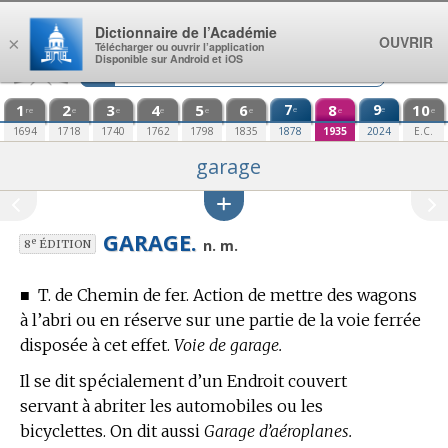
Aller au contenu
Dictionnaire de l’Académie
OUVRIR
×
Télécharger ou ouvrir l’application
Disponible sur Android et iOS
1
2
3
4
5
6
7
8
9
10
e
e
re
e
e
e
e
e
e
e
1694
1718
1740
1762
1798
1835
1878
1935
2024
E.C.
garage
GARAGE.
e
n. m.
8
ÉDITION
■
T. de Chemin de fer.
Action de mettre des wagons
à l’abri ou en réserve sur une partie de la voie ferrée
disposée à cet effet.
Voie de garage.
Il se dit spécialement d’un Endroit couvert
servant à abriter les automobiles ou les
bicyclettes. On dit aussi
Garage d’aéroplanes.