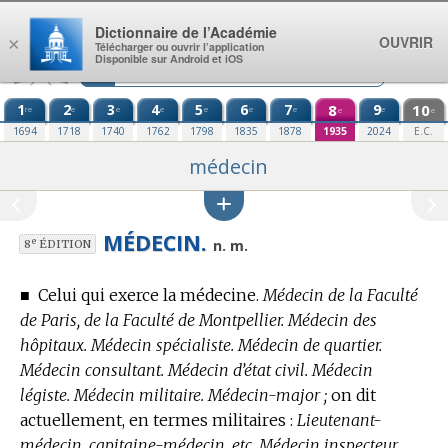
Aller au contenu
Dictionnaire de l’Académie
OUVRIR
×
Télécharger ou ouvrir l’application
Disponible sur Android et iOS
1
2
3
4
5
6
7
8
9
10
re
e
e
e
e
e
e
e
e
e
1694
1718
1740
1762
1798
1835
1878
1935
2024
E.C.
médecin
MÉDECIN.
e
n. m.
8
ÉDITION
■
Celui qui exerce la médecine.
Médecin de la Faculté
de Paris, de la Faculté de Montpellier. Médecin des
hôpitaux. Médecin spécialiste. Médecin de quartier.
Médecin consultant. Médecin d’état civil. Médecin
légiste. Médecin militaire. Médecin-major ;
on dit
actuellement, en
termes militaires
:
Lieutenant-
médecin, capitaine-médecin, etc. Médecin inspecteur.