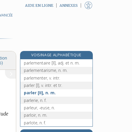
AIDE EN LIGNE
ANNEXES
AVANCÉE
parkinsonien, -ienne, adj.
parlage, n. m.
parlant, -ante, adj.
parlé, -ée, adj.
parlement, n. m.
VOISINAGE ALPHABÉTIQUE
parlementaire [I], adj.
tion
parlementaire [II], adj. et n. m.
5)
parlementarisme, n. m.
parlementer, v. intr.
parler [I], v. intr. et tr.
parler [II], n. m.
parlerie, n. f.
parleur, -euse, n.
 rude
parloir, n. m.
parlote, n. f.
parlotte, n. f.