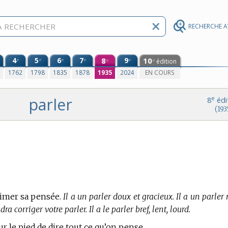
RECHERCHE 
4
5
6
7
8
9
10
e
e
e
e
e
édition
e
e
0
1762
1798
1835
1878
1935
2024
EN COURS
parler
e
8
édi
(193
rimer sa pensée.
Il a un parler doux et gracieux. Il a un parler
ra corriger votre parler. Il a le parler bref, lent, lourd.
ur le pied de dire tout ce qu’on pense.