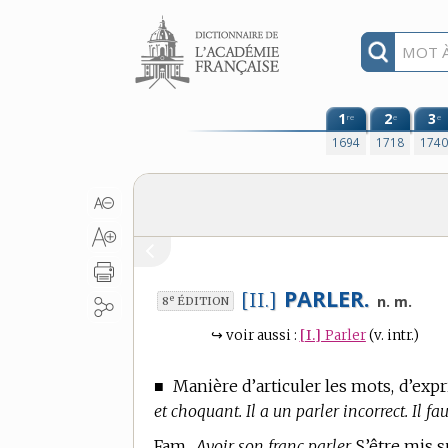
Aller au contenu
1
2
3
re
e
e
1694
1718
174
PARLER.
[II.]
e
n. m.
8
ÉDITION
↪
voir aussi :
[I.]
Parler
(v. intr.)
■
Manière d’articuler les mots, d’exp
et choquant. Il a un parler incorrect. Il faud
Fam.,
Avoir son franc parler,
S’être mis s