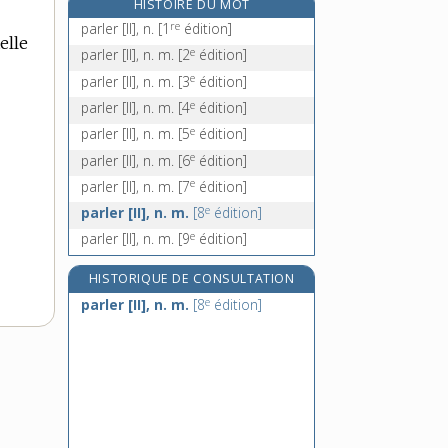
HISTOIRE DU MOT
parme, adj. inv.
re
parler [II], n.
[1
édition]
elle
parmélie, n. f.
e
parler [II], n. m.
[2
édition]
parmesan, n. m.
e
parler [II], n. m.
[3
édition]
parmi, prép.
e
parler [II], n. m.
[4
édition]
e
parler [II], n. m.
[5
édition]
e
parler [II], n. m.
[6
édition]
e
parler [II], n. m.
[7
édition]
e
parler [II], n. m.
[8
édition]
e
parler [II], n. m.
[9
édition]
HISTORIQUE DE CONSULTATION
e
parler [II], n. m.
[8
édition]