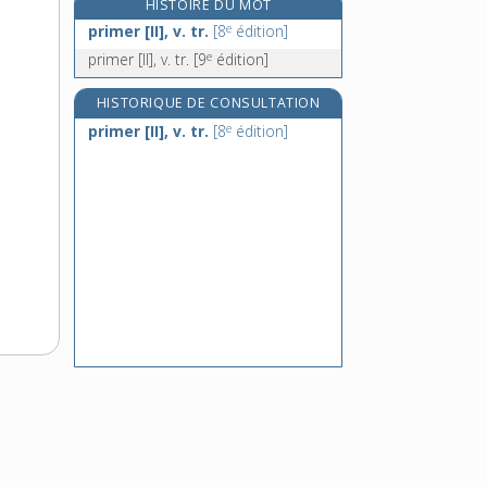
HISTOIRE DU MOT
e
primevère [II], n. m.
[7
édition]
e
primer [II], v. tr.
[8
édition]
primi-, préf.
e
primer [II], v. tr.
[9
édition]
e
primicériat, n. m.
[7
édition]
HISTORIQUE DE CONSULTATION
primicier, n. m.
e
primer [II], v. tr.
[8
édition]