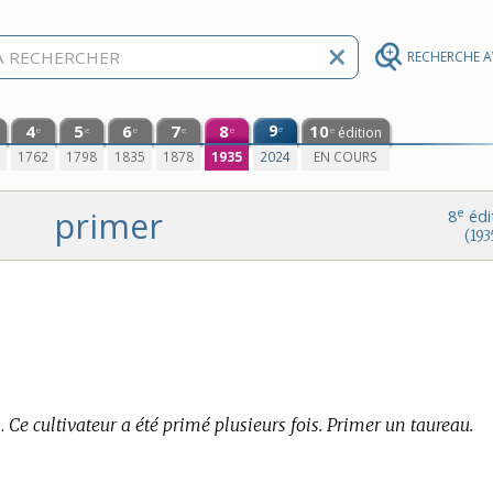
RECHERCHE 
4
5
6
7
8
9
10
e
édition
e
e
e
e
e
e
0
1762
1798
1835
1878
1935
2024
EN COURS
primer
e
8
édi
(193
.
Ce cultivateur a été primé plusieurs fois. Primer un taureau.