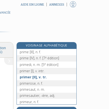
AIDE EN LIGNE
ANNEXES
AVANCÉE
primatologie, n. f.
primatologue, n. m.
primature, n. f.
primauté, n. f.
prime [I], adj. et n. f.
VOISINAGE ALPHABÉTIQUE
prime [II], n. f.
tion
prime [III], n. f.
5)
e
prime [IV], n. f.
[7
édition]
e
primedi, n. m.
[5
édition]
primer [I], v. intr.
primer [II], v. tr.
primerose, n. f.
primesaut, n. m.
primesautier, -ière, adj.
primeur, n. f.
primevère [I], n. f.