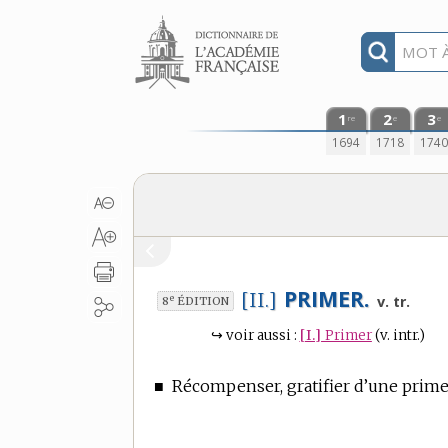
Aller au contenu
1
2
3
re
e
e
1694
1718
174
PRIMER.
[II.]
e
v. tr.
8
ÉDITION
↪
voir aussi :
[I.]
Primer
(v. intr.)
■
Récompenser, gratifier d’une prime