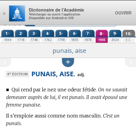
Aller au contenu
Dictionnaire de l’Académie
OUVRIR
×
Télécharger ou ouvrir l’application
Disponible sur Android et iOS
1
2
3
4
5
6
7
8
9
10
re
e
e
e
e
e
e
e
e
e
1694
1718
1740
1762
1798
1835
1878
1935
2024
E.C.
punais, aise
PUNAIS, AISE.
e
adj.
8
ÉDITION
■
Qui rend par le nez une odeur fétide.
On ne saurait
demeurer auprès de lui, il est punais. Il avait épousé une
femme punaise.
Il s’emploie aussi comme nom masculin.
C’est un
punais.